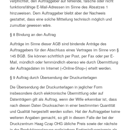
verpflichtet, den Auftraggeber auf fehlende, falsche oder nicht
funktionsfähige E-Mail-Adressen im Sinne des Absatzes 1
hinzuweisen. Dem Auftraggeber bleibt aber der Nachweis
gestattet, dass eine solche Mitteilung technisch möglich und
zumutbar gewesen wäre.
§ 8 Bindung an den Auftrag
Aufträge im Sinne dieser AGB sind bindende Anträge des
Auftraggebers für den Abschluss eines Vertrages im Sinne von §
145 BGB. Sie können schriftlich per Post, per Fax oder per E-
Mail, mündlich oder fernmündlich ebenso wie durch Übermittlung
der Auftragsdaten im Internet (»Online-Shop«) erteilt werden.
§ 9 Auftrag durch Übersendung der Druckunterlagen
Die Übersendung der Druckunterlagen in jeglicher Form
insbesondere durch elektronische Übermittlung oder auf
Datenträgern gilt als Auftrag, wenn der Wille erkennbar ist, dass
nach diesen Daten Drucksachen in einer bestimmten Quantität
und Qualität hergestellt werden sollen. Hat der Auftraggeber keine
weiteren Angaben gemacht, so gilt in diesem Falle der bei der
Druckzentrum Haag Czap OHG übliche Preis sowie der nächste
in der Produktionsplanung realisierbare Fertigstellungstermin als