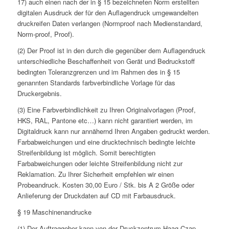
17) auch einen nach der in § 15 bezeichneten Norm erstellten
digitalen Ausdruck der für den Auflagendruck umgewandelten
druckreifen Daten verlangen (Normproof nach Medienstandard,
Norm-proof, Proof).
(2) Der Proof ist in den durch die gegenüber dem Auflagendruck
unterschiedliche Beschaffenheit von Gerät und Bedruckstoff
bedingten Toleranzgrenzen und im Rahmen des in § 15
genannten Standards farbverbindliche Vorlage für das
Druckergebnis.
(3) Eine Farbverbindlichkeit zu Ihren Originalvorlagen (Proof,
HKS, RAL, Pantone etc…) kann nicht garantiert werden, im
Digitaldruck kann nur annähernd Ihren Angaben gedruckt werden.
Farbabweichungen und eine drucktechnisch bedingte leichte
Streifenbildung ist möglich. Somit berechtigten
Farbabweichungen oder leichte Streifenbildung nicht zur
Reklamation. Zu Ihrer Sicherheit empfehlen wir einen
Probeandruck. Kosten 30,00 Euro / Stk. bis A 2 Größe oder
Anlieferung der Druckdaten auf CD mit Farbausdruck.
§ 19 Maschinenandrucke
(1) Der Auftraggeber kann von der Druckzentrum Haag Czap