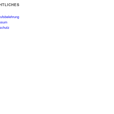
HTLICHES
rufsbelehrung
essum
schutz