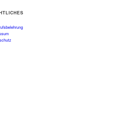
HTLICHES
rufsbelehrung
essum
schutz