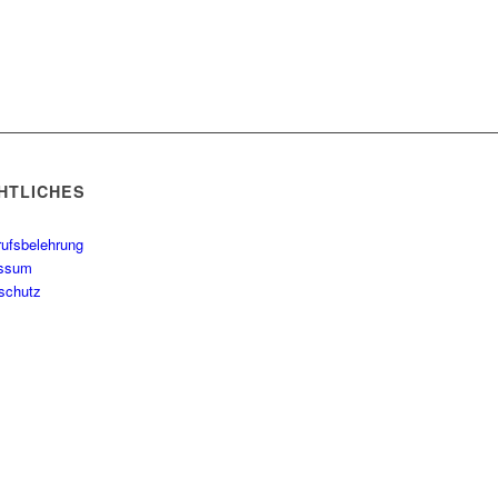
HTLICHES
rufsbelehrung
essum
schutz