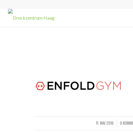
11. MAI 2016
0 KOMM
/
/