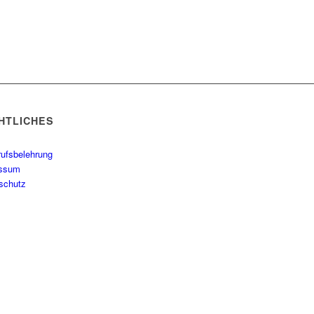
HTLICHES
rufsbelehrung
essum
schutz