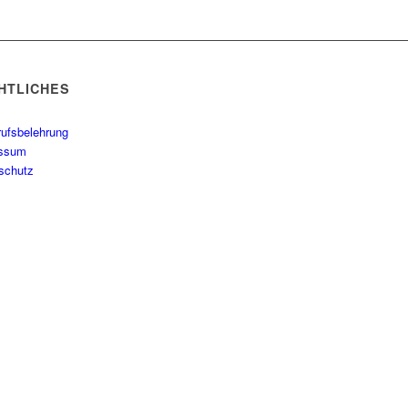
HTLICHES
rufsbelehrung
essum
schutz